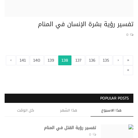
تفسير رؤية بشرة الإنسان في المنام
0
›
‹
«
141
140
139
138
137
136
135
»
POPULAR POSTS
هذا الاسبوع
هذا الشهر
كل الوقت
تفسير رؤية القتل في المنام
0