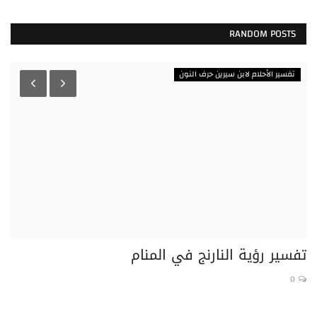
RANDOM POSTS
تفسير الأحلام لابن سيرين حرف النون
تفسير رؤية النارنج في المنام
تف
0