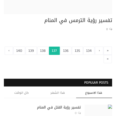
تفسير رؤية الترمس في المنام
0
›
‹
«
140
139
138
137
136
135
134
»
POPULAR POSTS
هذا الاسبوع
هذا الشهر
كل الوقت
تفسير رؤية القتل في المنام
0