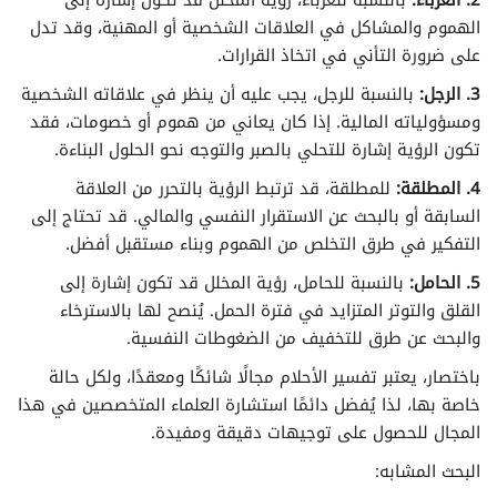
تفسير الأحلام لابن سيرين حرف الهاء
الهموم والمشاكل في العلاقات الشخصية أو المهنية، وقد تدل
على ضرورة التأني في اتخاذ القرارات.
تفسير الأحلام لابن سيرين حرف الواو
3. الرجل:
بالنسبة للرجل، يجب عليه أن ينظر في علاقاته الشخصية
ومسؤولياته المالية. إذا كان يعاني من هموم أو خصومات، فقد
تفسير الأحلام لابن سيرين حرف الياء
تكون الرؤية إشارة للتحلي بالصبر والتوجه نحو الحلول البناءة.
4. المطلقة:
للمطلقة، قد ترتبط الرؤية بالتحرر من العلاقة
السابقة أو بالبحث عن الاستقرار النفسي والمالي. قد تحتاج إلى
التفكير في طرق التخلص من الهموم وبناء مستقبل أفضل.
5. الحامل:
بالنسبة للحامل، رؤية المخلل قد تكون إشارة إلى
القلق والتوتر المتزايد في فترة الحمل. يُنصح لها بالاسترخاء
والبحث عن طرق للتخفيف من الضغوطات النفسية.
باختصار، يعتبر تفسير الأحلام مجالًا شائكًا ومعقدًا، ولكل حالة
خاصة بها، لذا يُفضل دائمًا استشارة العلماء المتخصصين في هذا
المجال للحصول على توجيهات دقيقة ومفيدة.
البحث المشابه: