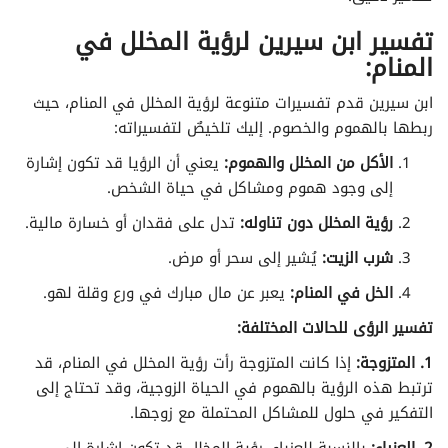
تفسير الأحلام لابن سيرين حرف الظاء
تفسير ابن سيرين لرؤية المخلل في
تفسير الأحلام لابن سيرين حرف العين
المنام:
ابن سيرين قدم تفسيرات متنوعة لرؤية المخلل في المنام، حيث
تفسير الأحلام لابن سيرين حرف الغين
ربطها بالهموم والخصوم. إليك تلخيصٌ لتفسيراته:
تفسير الأحلام لابن سيرين حرف الفاء
الأكل من المخلل والهموم:
يعني أن الرؤيا قد تكون إشارة
إلى وجود هموم ومشاكل في حياة الشخص.
تفسير الأحلام لابن سيرين حرف القاف
رؤية المخلل دون تناوله:
تدل على فقدان أو خسارة مالية.
شرب الزيت:
يُشير إلى سحر أو مرض.
تفسير الأحلام لابن سيرين حرف الكاف
الخل في المنام:
يعبر عن مال مبارك في ورع وقلة لهو.
تفسير الأحلام لابن سيرين حرف اللام
تفسير الرؤى للحالات المختلفة:
تفسير الأحلام لابن سيرين حرف الميم
1. المتزوجة:
إذا كانت المتزوجة رأت رؤية المخلل في المنام، قد
ترتبط هذه الرؤية بالهموم في الحياة الزوجية، وقد تحتاج إلى
تفسير الأحلام لابن سيرين حرف النون
التفكير في حلول للمشاكل المحتملة مع زوجها.
2. العزباء:
بالنسبة للعزباء، رؤية المخلل قد تكون إشارة إلى