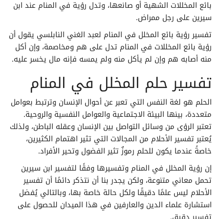
بائع المخللات الشهية أو صانعها، وتدل رؤية في المنام عند ابن
سيرين على رجل ممراض.
تفسير الأحلام لابن سيرين حرف الذال
تفسير رؤية بائع المخلل في المنام لعبد الغني النابلسي يقول أن
تفسير الأحلام لابن سيرين حرف الراء
رؤية بائع المخللات في المنام تدل على هم ومخاصمة، وإن أكل
منه أصابه هم وإن لم يأكل منه ولم يمسه فإنه مال يخسر عليه.
تفسير الأحلام لابن سيرين حرف الزاء
تفسير حلم المخلل في المنام
تفسير الأحلام لابن سيرين حرف السين
الحلم هو لغة النفس التي تعبر عن أحوال الإنسان وترتبط بعوامل
متعددة، بينها البيئة الاجتماعية والعوامل النفسية والروحية.
تفسير الأحلام لابن سيرين حرف الشين
تعتبر الرؤى من وسائل التواصل بين الإنسان وعقله الباطن، ولذلك
يُعتبر تفسير الأحلام من المجالات التي تثير اهتمام الكثيرين،
تفسير الأحلام لابن سيرين حرف الصاد
خاصةً عندما يكون للحلم رموزٌ تثير الفضول وتحير الأفراد.
إن رؤية المخلل في المنام وتفسيرها وفقًا لتفسير ابن سيرين
تفسير الأحلام لابن سيرين حرف الضاد
تحمل معاني متنوعة، ولكن يجدر بنا أن نتذكر دائمًا أن تفسير
الأحلام ليس علمًا دقيقًا ولكل حالة خاصة بها، وبالتالي يُفضل
تفسير الأحلام لابن سيرين حرف الطاء
استشارة علماء الدين والعارفين في هذا الميدان للحصول على
تفسير دقيق.