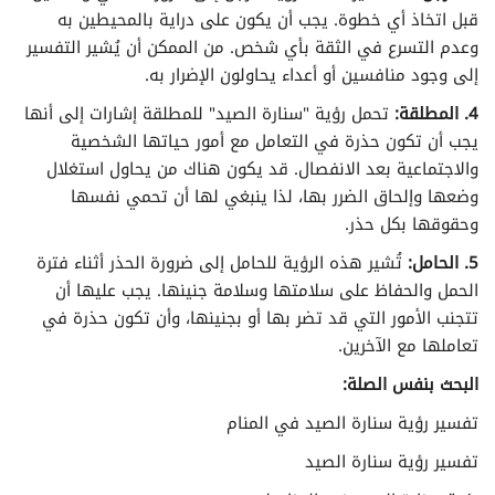
تفسير الأحلام لابن سيرين حرف الهاء
قبل اتخاذ أي خطوة. يجب أن يكون على دراية بالمحيطين به
وعدم التسرع في الثقة بأي شخص. من الممكن أن يُشير التفسير
تفسير الأحلام لابن سيرين حرف الواو
إلى وجود منافسين أو أعداء يحاولون الإضرار به.
4. المطلقة:
تحمل رؤية "سنارة الصيد" للمطلقة إشارات إلى أنها
تفسير الأحلام لابن سيرين حرف الياء
يجب أن تكون حذرة في التعامل مع أمور حياتها الشخصية
والاجتماعية بعد الانفصال. قد يكون هناك من يحاول استغلال
وضعها وإلحاق الضرر بها، لذا ينبغي لها أن تحمي نفسها
وحقوقها بكل حذر.
5. الحامل:
تُشير هذه الرؤية للحامل إلى ضرورة الحذر أثناء فترة
الحمل والحفاظ على سلامتها وسلامة جنينها. يجب عليها أن
تتجنب الأمور التي قد تضر بها أو بجنينها، وأن تكون حذرة في
تعاملها مع الآخرين.
البحث بنفس الصلة:
تفسير رؤية سنارة الصيد في المنام
تفسير رؤية سنارة الصيد