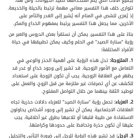
بجميع الآلات التي يتم استخدامها لصيد الحيوانات. ومن هنا،
تفسير الأحلام لابن سيرين حرف الظاء
تتوارى خلف هذا التفسير معاني مهمة ترتبط بالحيلة والخديعة.
إذ يُعزى للشص في المنام أنه يُشير إلى الغدر والتآمر على
تفسير الأحلام لابن سيرين حرف العين
الآخرين، مما يجعل هذا التفسير يرتبط بمفهوم الخداع والمكر.
تفسير الأحلام لابن سيرين حرف الغين
بناءً على هذا التفسير، يمكن أن نستقرأ بعض الدروس والعبر من
رؤية "سنارة الصيد" في الحلم وكيف يمكن تطبيقها في حياة
تفسير الأحلام لابن سيرين حرف الفاء
الأفراد المختلفة:
1. المتزوجة:
تدل هذه الرؤية على أهمية الحذر والوعي في
تفسير الأحلام لابن سيرين حرف القاف
التعامل مع الأمور الزوجية. قد تشير إلى وجود خداع أو غدر قد
يظهر في العلاقة الزوجية. يجب أن تكون الزوجة على استعداد
تفسير الأحلام لابن سيرين حرف الكاف
للكشف عن أي تصرفات غير ملتزمة من قبل الزوج، والعمل على
توطيد الثقة بينهما من خلال التواصل المفتوح.
تفسير الأحلام لابن سيرين حرف اللام
2. العزباء:
تحمل رؤية "سنارة الصيد" للعزباء دلالات حذرية تجاه
العلاقات الاجتماعية. يمكن أن تشير إلى وجود أشخاص يحاولون
تفسير الأحلام لابن سيرين حرف الميم
الاستفادة من طيبة قلبها أو تلاعبها بطرق غير أخلاقية. يجب
عليها أن تكون حذرة وتحافظ على حدودها وكرامتها.
تفسير الأحلام لابن سيرين حرف النون
3. الرجل:
قد تشير هذه الرؤية للرجل إلى ضرورة التأني والتحليل