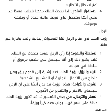
تفسير الأحلام لابن سيرين حرف الهاء
أمنيات طال انتظارها.
الاستقرار المادي:
إذا تحدث الملك معها بلطف، فهذا قد
تفسير الأحلام لابن سيرين حرف الواو
يعني أنها ستحصل على فرصة مالية جيدة أو وظيفة
مرموقة.
تفسير الأحلام لابن سيرين حرف الياء
للرجل
رؤية الملك في منام الرجل لها تفسيرات إيجابية وتعد بشارة خير،
منها:
السلطة والنفوذ:
إذا رأى الرجل نفسه يتحدث مع الملك،
فقد يشير ذلك إلى أنه سيحصل على منصب مرموق أو
سلطة في مجاله.
الثراء والرزق:
رؤية الملك تعد إشارة إلى قدوم رزق وفير
ونجاح في الأعمال التجارية أو المشاريع الشخصية.
الشرف والكرامة:
هذه الرؤية قد تدل أيضًا على أن الرجل
سيحظى بالاحترام والتقدير من الآخرين.
السفر والترحال:
في بعض التفسيرات، قد تكون رؤية الملك
دلالة على سفر قريب يجلب معه خيراً ورزقاً.
للمطلقة