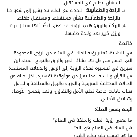
له شأن عظيم في المستقبل.
الراحة والطمأنينة:
التحدث مع الملك قد يشير إلى شعورها
بالراحة والطمأنينة بشأن مستقبلها ومستقبل طفلها.
البركة والرزق:
هذه الرؤية قد تعني أيضًا أنها ستنال بركة
ورزق كبير بعد ولادة طفلها.
خاتمة
في النهاية، تعتبر رؤية الملك في المنام من الرؤى المحمودة
التي تحمل في طياتها بشائر الخير والرزق والنجاح. استند ابن
سيرين في تفسيره لهذه الرؤية إلى الرموز والدلالات المستمدة
من القرآن والسنة، مما يعزز من موثوقية تفسيره. لكل حالة من
الحالات المختلفة للمتزوجة والعزباء والرجل والمطلقة والحامل،
هناك دلالات خاصة تجلب الأمل والتفاؤل، وتعد بتحسن الأوضاع
وتحقيق الأماني.
البحث بنفس الصلة:
ما معنى رؤية الملك والملكة في المنام؟
هل الملك في المنام هو الله؟
ما هو تفسير حلم بملك البلاد؟