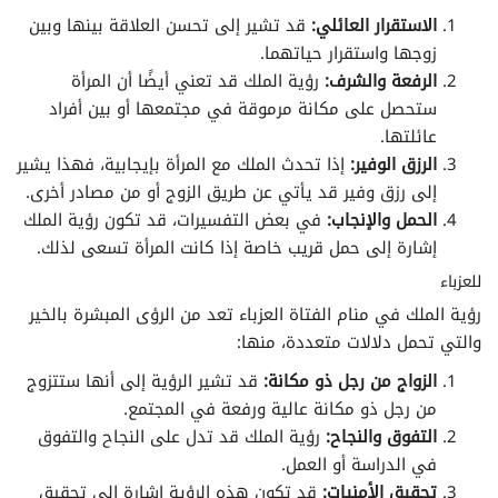
تفسير الأحلام لابن سيرين حرف الظاء
الاستقرار العائلي:
قد تشير إلى تحسن العلاقة بينها وبين
زوجها واستقرار حياتهما.
تفسير الأحلام لابن سيرين حرف العين
الرفعة والشرف:
رؤية الملك قد تعني أيضًا أن المرأة
ستحصل على مكانة مرموقة في مجتمعها أو بين أفراد
تفسير الأحلام لابن سيرين حرف الغين
عائلتها.
الرزق الوفير:
إذا تحدث الملك مع المرأة بإيجابية، فهذا يشير
تفسير الأحلام لابن سيرين حرف الفاء
إلى رزق وفير قد يأتي عن طريق الزوج أو من مصادر أخرى.
الحمل والإنجاب:
في بعض التفسيرات، قد تكون رؤية الملك
تفسير الأحلام لابن سيرين حرف القاف
إشارة إلى حمل قريب خاصة إذا كانت المرأة تسعى لذلك.
للعزباء
تفسير الأحلام لابن سيرين حرف الكاف
رؤية الملك في منام الفتاة العزباء تعد من الرؤى المبشرة بالخير
والتي تحمل دلالات متعددة، منها:
تفسير الأحلام لابن سيرين حرف اللام
الزواج من رجل ذو مكانة:
قد تشير الرؤية إلى أنها ستتزوج
تفسير الأحلام لابن سيرين حرف الميم
من رجل ذو مكانة عالية ورفعة في المجتمع.
التفوق والنجاح:
رؤية الملك قد تدل على النجاح والتفوق
تفسير الأحلام لابن سيرين حرف النون
في الدراسة أو العمل.
تحقيق الأمنيات:
قد تكون هذه الرؤية إشارة إلى تحقيق