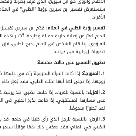
الأحلام والرؤى هو ابن سيرين، الذي عُرِفَ بخبرته وفهم
سنستعرض تفسير ابن سيرين لرؤية "الظبي" في المنام
الأفراد.
تفسير رؤية الظبي في المنام:
قدّم ابن سيرين تفسيرًا
الحلم يُعبِّر عن إصابة جارية جميلة وجارحة. تُشير هذه
المرؤوي. إذا قام الشخص في الحلم بذبح الظبي، فإن ه
تطورات إيجابية في حياته.
تطبيق التفسير على حالات مختلفة:
1. المتزوجة:
إذا كانت المرأة المتزوجة رأت في حلمها ظب
زوجها. إذا تجلى لها أنها قتلت الظبي، فقد يُعبِّر ذل
2. العزباء:
بالنسبة للعزباء، إذا حلمت بظبي، قد يرتبط 
على مسارها المستقبلي. إذا قامت بذبح الظبي في الح
لها تطورًا ملحوظًا.
3. الرجل:
بالنسبة للرجل الذي رأى ظبيًا في حلمه، قد ي
الظبي في المنام، فقد يعكس ذلك همًا مؤقتًا سيمر به،