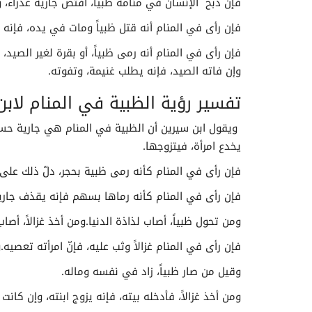
فإن ذبح الإنسان في منامه ظبياً، افتض جارية عذراء، 
فإن رأى في المنام أنه قتل ظبياً ومات في يده، فإنه 
فإن رأى في المنام أنه رمى ظبياً، أو بقرة لغير الصيد
وإن فاته الصيد، فإنه يطلب غنيمة، وتفوته.
تفسير رؤية الظبية في المنام لاب
ويقول ابن سيرين أن الظبية في المنام هي جارية حسناء
يخدع امرأة، فيتزوجها.
فإن رأى في المنام كأنه رمى ظبية بحجر، دلّ ذلك على ط
فإن رأى في المنام كأنه رماها بسهم فإنه يقذف جاري
ومن تحول ظبياً، أصاب لذاذة الدنيا.ومن أخذ غزالاً، أصاب مير
فإن رأى في المنام غزالاً وثب عليه، فإنّ امرأته تعصي
تفسير الأحلام لابن سيرين حرف النون
وقيل من صار ظبياً، زاد في نفسه وماله.
ومن أخذ غزالاً، فأدخله بيته، فإنه يزوج ابنته، وإن كانت 