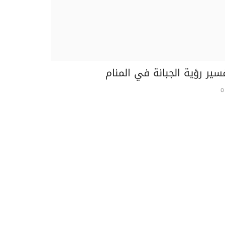
سير رؤية الذباب في المنام
تفسير رؤية ا
0
0