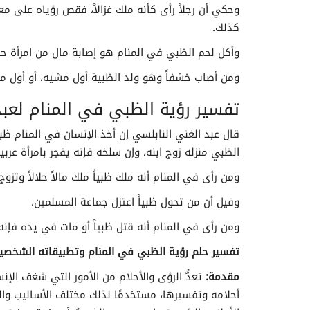
وحكي أن رجلاً رأى كأنه ملك غزالاً، فقص رؤياه على معبر،
كذلك.
وأكل لحم الظبي في المنام هو إصابة مال من امرأة حس
ومن أصاب خشفاً وهو ولد الظبية أول مشيه، أو أول ما ي
تفسيررؤية الأناناس في المنام
تفسير رؤية الظبي في المنام لعبد
0
قال عبد الغني النابلسي إن أخذ الإنسان في المنام ظب
الظبي منزله زوج ابنه، وإن سلخه فإنه يفجر بامرأة عربية
ومن رأى في المنام أنه ملك ظبياً ملك مالاً حلالاً وتزوج
وقيل أن من تحول ظبياً اعتزل جماعة المسلمين.
ومن رأى في المنام أنه قتل ظبياً أو مات في يده فإن
تفسير حلم رؤية الظبي في المنام وتطبيقاته الشخصية 
مقدمة:
تعدُّ الرؤى والأحلام من الأمور التي شغف ال
أحلامه وتفسيرها، مستخدمًا لذلك مختلف الأساليب والط