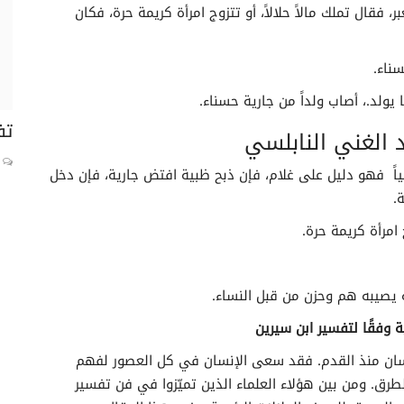
 فقال تملك مالاً حلالاً، أو تتزوج امرأة كريمة حرة، فكان
ناء.
ولد.، أصاب ولداً من جارية حسناء.
تفسير رؤية الجبانة في المنام
تف
 الغني النابلسي
0
ياً فهو دليل على غلام، فإن ذبح ظبية افتض جارية، فإن دخل
.
 امرأة كريمة حرة.
ه يصيبه هم وحزن من قبل النساء.
وفقًا لتفسير ابن سيرين
إنسان منذ القدم. فقد سعى الإنسان في كل العصور لفهم
رق. ومن بين هؤلاء العلماء الذين تميّزوا في فن تفسير