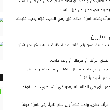
ولو أصاب من جلودها أو شعورها، فإنه مال من قبل النّساء.
يصيبه هم، وحزن من قبل النساء.
، فإنّه يقذف امرأة، كذلك فإن رمي للصيد، فإنه يصيب غنيمة،
ن سيرين
 عربية، فمن رأى كأنه اصطاد ظبية، فإنه يمكر بجارية، أو
لاق امرأته، أو ضربها، أو وطء جارية.
ة. فإن ذبح ظبية، فسال منها دم، فإنه يفتض جارية.
اثاً، وخيراً كثيراً.
ه.ومن رأى في المنام أنه يعدو في أنثى ظبي، زادت قوته.
تفسير الأحلام لابن سيرين حرف الجيم
امرأته حبلى، ولدت غلاماً وإن سلخ ظبياً، زنى بامرأة كرهاً.